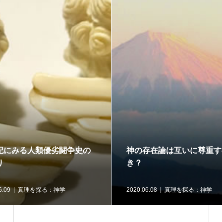
記にみる人類優劣闘争史の
神の存在論は互いに尊重す
り
き？
6.09
真理を探る：神学
2020.06.08
真理を探る：神学