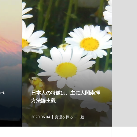

べ
日本人の特徴は、主に人間崇拝
神は愛
方法論主義
不要？
2020.06.04
真理を探る：一般
2020.06.