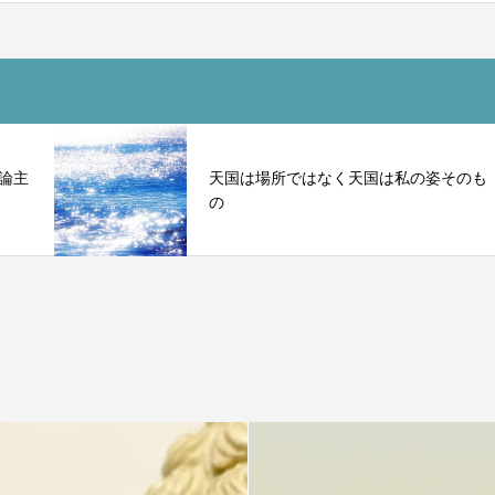
論主
天国は場所ではなく天国は私の姿そのも
の