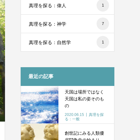
真理を探る：偉人
1
真理を探る：神学
7
真理を探る：自然学
1
最近の記事
天国は場所ではなく
天国は私の姿そのも
の
2020.06.15
真理を探
る：一般
創世記にみる人類優
劣闘争史の始まり