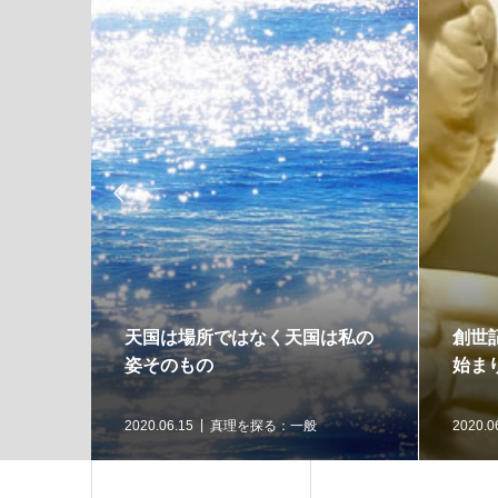

天国は場所ではなく天国は私の
創世
姿そのもの
始ま
2020.06.15
真理を探る：一般
2020.0