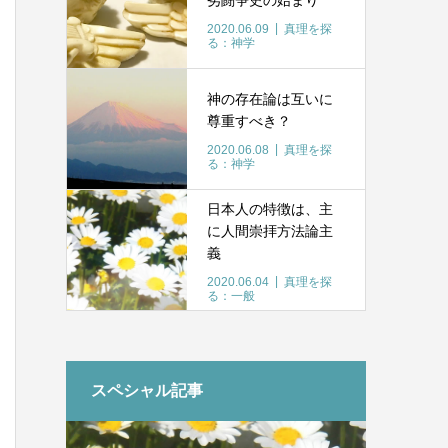
2020.06.09
真理を探
る：神学
神の存在論は互いに
尊重すべき？
2020.06.08
真理を探
る：神学
日本人の特徴は、主
に人間崇拝方法論主
義
2020.06.04
真理を探
る：一般
スペシャル記事